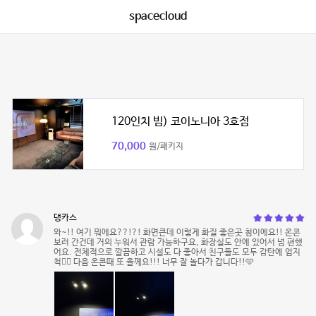
spacecloud
120인치 빔) 코이노니아 3호점
70,000
원/패키지
댕카스
와~!! 여기 뭐에요??!?! 화면큰데 이렇게 화질 좋은곳 첨이에요!! 온콘
보러 간건데 거의 누워서 관람 가능하구요, 화장실도 안에 있어서 넘 편했
어요. 전체적으로 깔끔하고 시설도 다 좋아서 친구들도 모두 감탄에 엄지
척👍🏻 다음 온콘때 또 올께요!!! 너무 잘 놀다가 갑니다!!🩵