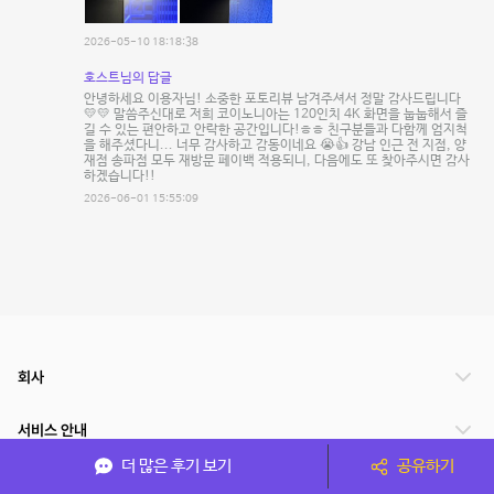
2026-05-10 18:18:38
호스트님의 답글
안녕하세요 이용자님! 소중한 포토리뷰 남겨주셔서 정말 감사드립니다
💛💛 말씀주신대로 저희 코이노니아는 120인치 4K 화면을 눕눕해서 즐
길 수 있는 편안하고 안락한 공간입니다!ㅎㅎ 친구분들과 다함께 엄지척
을 해주셨다니... 너무 감사하고 감동이네요 😭👍 강남 인근 전 지점, 양
재점 송파점 모두 재방문 페이백 적용되니, 다음에도 또 찾아주시면 감사
하겠습니다!!
2026-06-01 15:55:09
회사
서비스 안내
더 많은 후기 보기
공유하기
관련 서비스