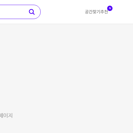
N
공간찾기
추천
 페이지