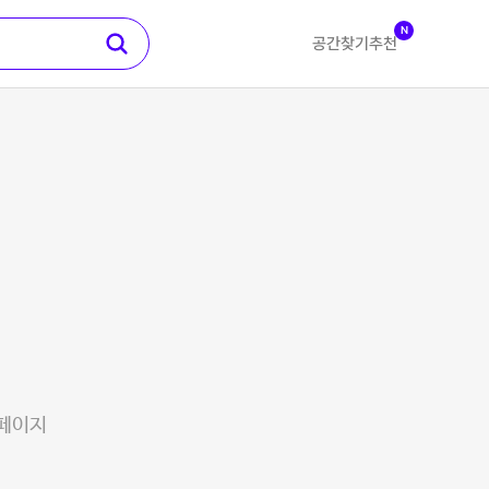
N
공간찾기
추천
 페이지