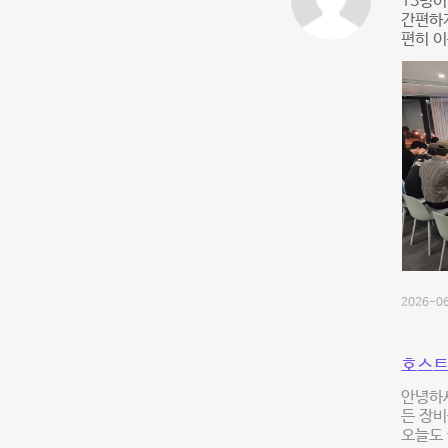
13명이
간편하게
편히 이
2026-06
호스트
안녕하세
든 장비
오늘도 