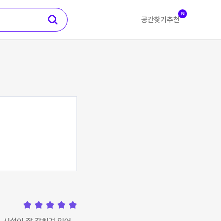
N
공간찾기
추천