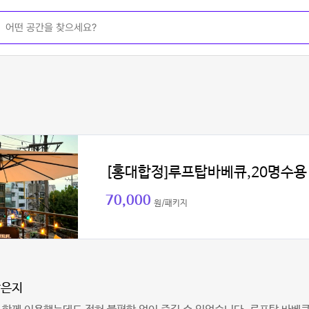
[홍대합정]루프탑바베큐,20명수용
70,000
원/패키지
같은지