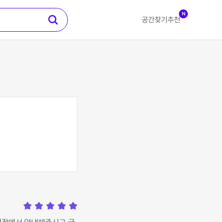
N
공간찾기
추천