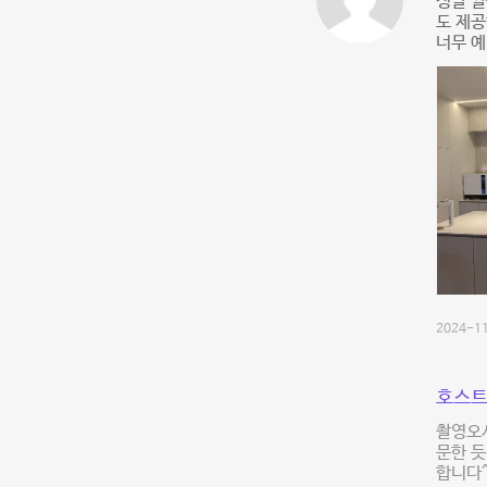
정말 깔
도 제공
너무 예
2024-11
호스트
촬영오
문한 듯
합니다^