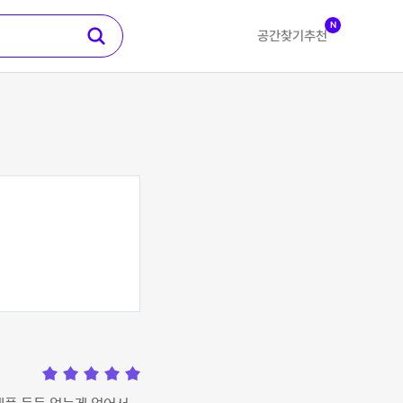
N
공간찾기
추천