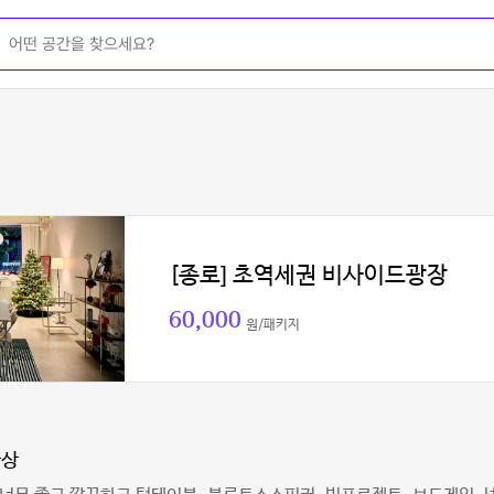
[종로] 초역세권 비사이드광장
60,000
원/패키지
아상