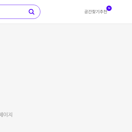
N
공간찾기
추천
 페이지