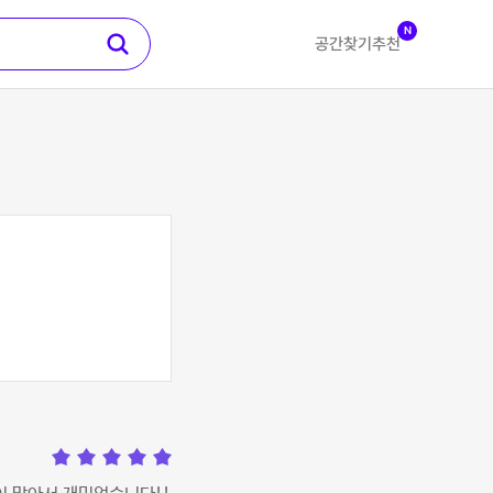
N
공간찾기
추천