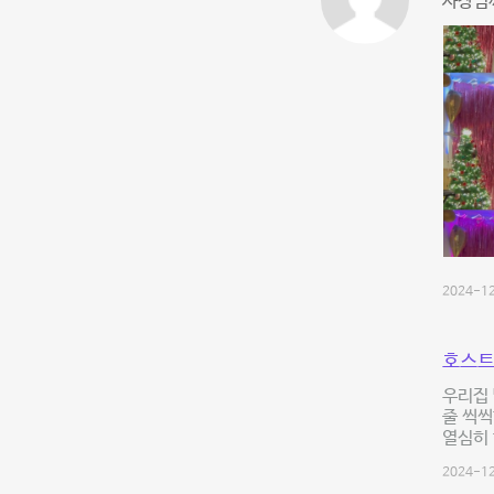
사장님
2024-12
호스트
우리집 
줄 씩씩
열심히 
2024-12