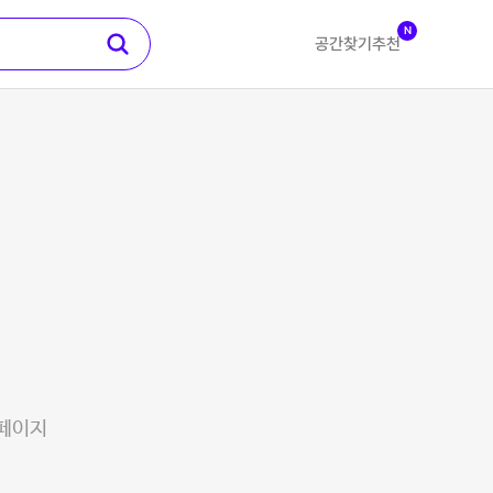
N
공간찾기
추천
 페이지