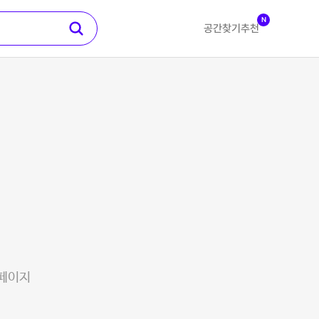
N
공간찾기
추천
 페이지