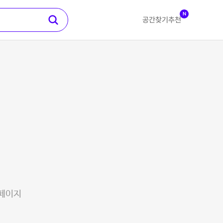
N
공간찾기
추천
 페이지