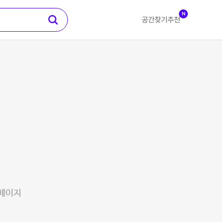
N
공간찾기
추천
 페이지