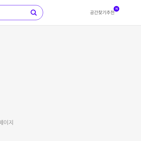
N
공간찾기
추천
 페이지