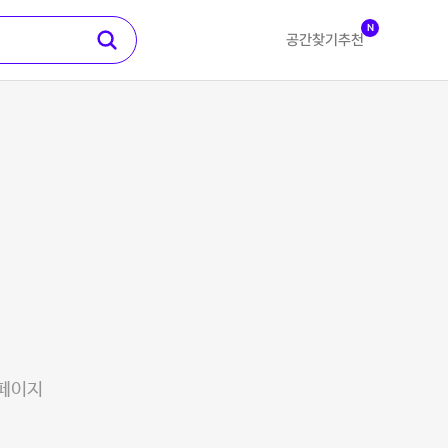
N
공간찾기
추천
 페이지