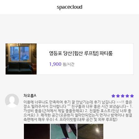
spacecloud
영등포 당산[힙산 루프탑] 파티룸
1,900
원/시간
차오름A
이용에 너무나도 만족하여 후기 잘 안남기는데 후기 남깁니다 ~~!! 좋은
장소 빌려주셔서 감사합니다 ^^ 친구들과 너무 좋은 시간 보냈습니다~ 1.
가성비 좋음(근처에서 제일 좋을듯해요) 2. 친절한 호스트(인상 너무 좋
으셔요) 3. 쾌적한 공간(오픈한지 얼마안되었는지 먼지나 방역이나 청결
측면에서 매우 우수) 4. 프라이빗함(내부 공간 및 외부 루프탑)