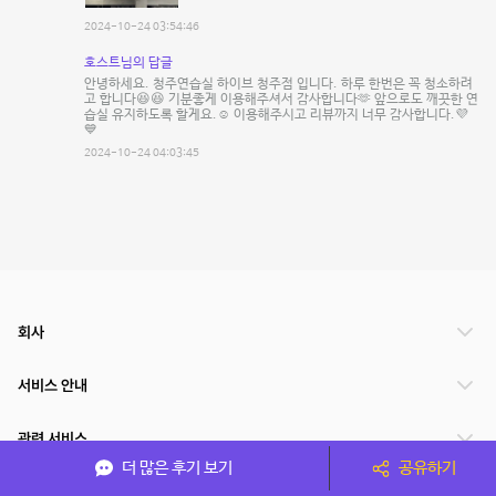
2024-10-24 03:54:46
호스트님의 답글
안녕하세요. 청주연습실 하이브 청주점 입니다. 하루 한번은 꼭 청소하려
고 합니다😆😆 기분좋게 이용해주셔서 감사합니다🫶 앞으로도 깨끗한 연
습실 유지하도록 할게요.☺️ 이용해주시고 리뷰까지 너무 감사합니다.💜
💙
2024-10-24 04:03:45
회사
서비스 안내
관련 서비스
더 많은 후기 보기
공유하기
파트너쉽