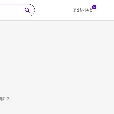
N
공간찾기
추천
 페이지