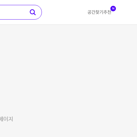
N
공간찾기
추천
 페이지