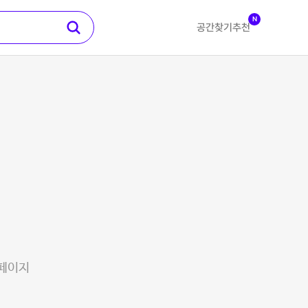
N
공간찾기
추천
 페이지