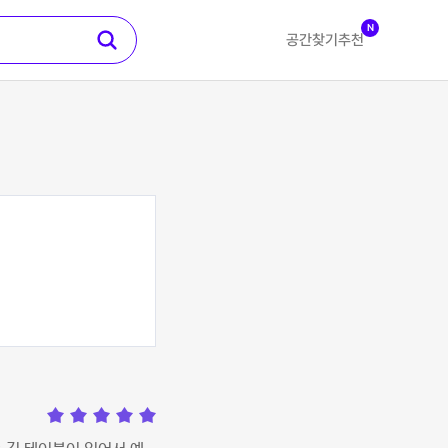
N
공간찾기
추천