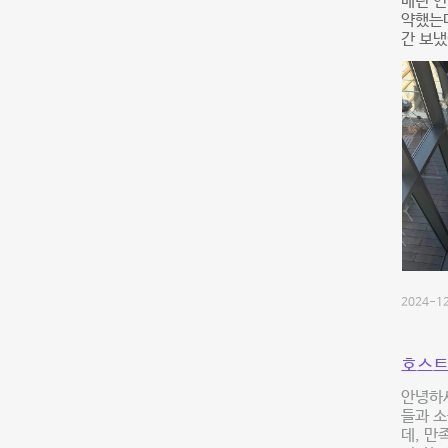
매년 연
약했는데
간 보냈
2024-12
호스트
안녕하세
들과 소
데, 만