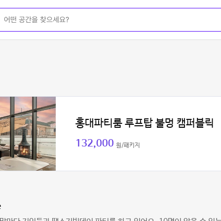
홍대파티룸 루프탑 불멍 캠퍼블릭
132,000
원/패키지
e