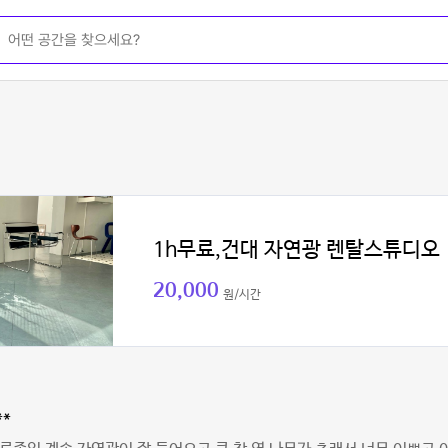
1h무료,건대 자연광 렌탈스튜디오
20,000
원/시간
**