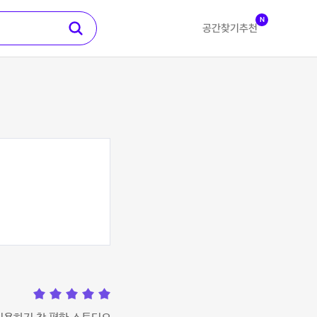
N
공간찾기
추천