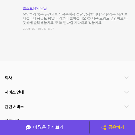
호스트님의 답글
모임하기 좋은 공간으로 느껴주셔서 정말 감사합니다 🤍 즐거운 시간 보
내셨다니 몽글도 덩달아 기분이 좋아졌어요 😊 다음 모임도 편안하고 따
뜻하게 준비해둘게요 💛 또 만나길 기다리고 있을게요
2026-02-19 01:18:07
회사
서비스 안내
관련 서비스
파트너쉽
더 많은 후기 보기
공유하기