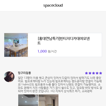
spacecloud
[홍대연남특가]빈티지디카대여모넨
트
1,000
원/시간
밍구리핑퐁
일단 13명이 이용 했고 큰상이 있어서 다같이 앉아서 밥먹기도 너무 좋았
어요. 빔프로젝터랑 tv가 있는데 빔프로젝터는 핸드폰이랑 연결이 가능해
요! hdmi선도 빔프용과 tv용 둘다 있어서 닌텐도 연결이 가능했어요. 소
파도 편해서 지친 사람들은 거기 잠시 쉴수도 있고, 담요랑 바닥 방석도 잘
되어 있어서 완전 굿입니다. +다 지쳐서 상식퀴즈 하기, 소파편하