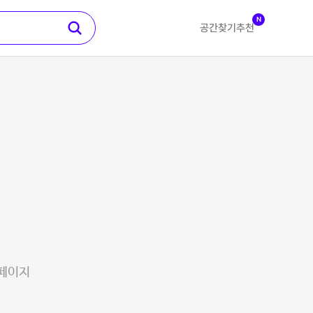
N
공간찾기
추천
 페이지