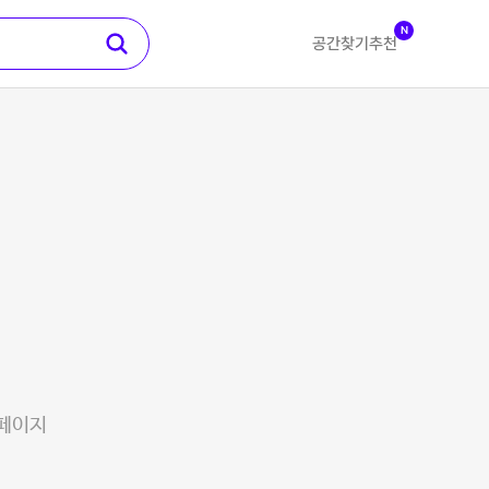
N
공간찾기
추천
 페이지