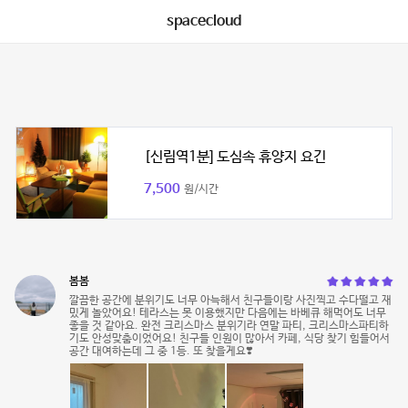
spacecloud
[신림역1분] 도심속 휴양지 요긴
7,500
원/시간
봄봄
깔끔한 공간에 분위기도 너무 아늑해서 친구들이랑 사진찍고 수다떨고 재
밌게 놀았어요! 테라스는 못 이용했지만 다음에는 바베큐 해먹어도 너무
좋을 것 같아요. 완전 크리스마스 분위기라 연말 파티, 크리스마스파티하
기도 안성맞춤이었어요! 친구들 인원이 많아서 카페, 식당 찾기 힘들어서
공간 대여하는데 그 중 1등. 또 찾을게요❣️