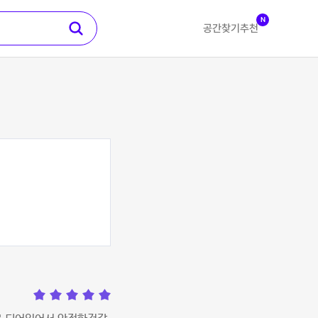
N
공간찾기
추천