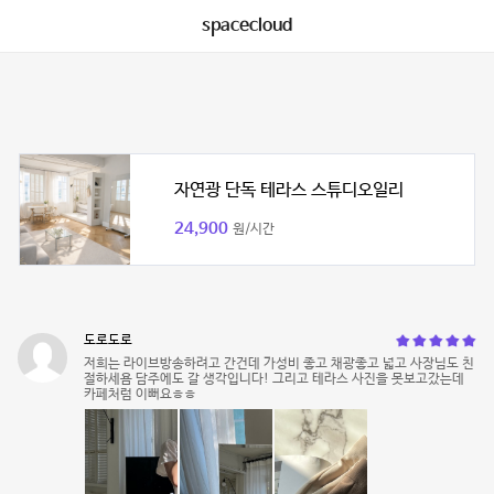
spacecloud
자연광 단독 테라스 스튜디오일리
24,900
원/시간
도로도로
저희는 라이브방송하려고 간건데 가성비 좋고 채광좋고 넓고 사장님도 친
절하세욤 담주에도 갈 생각입니다! 그리고 테라스 사진을 못보고갔는데
카페처럼 이뻐요ㅎㅎ