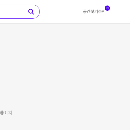
N
공간찾기
추천
 페이지