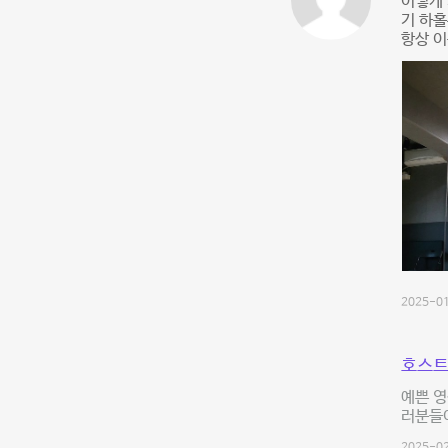
이렇게 
기 하홀
항상 
2025-01
호스트
예쁜 영
러분들이