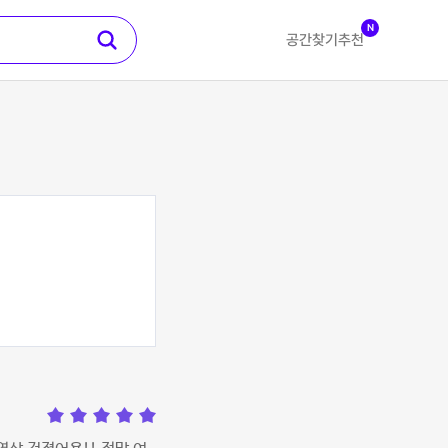
N
공간찾기
추천