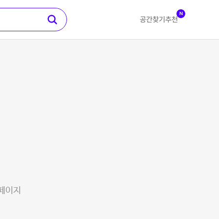
N
공간찾기
추천
 페이지