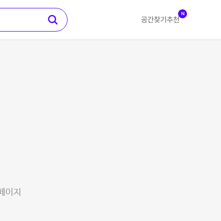
N
공간찾기
추천
 페이지