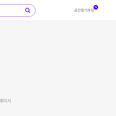
N
공간찾기
추천
 페이지