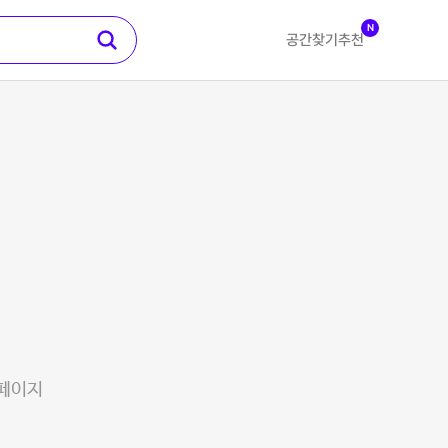
N
공간찾기
추천
 페이지