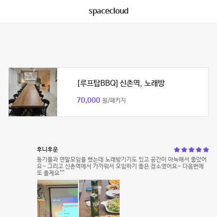
spacecloud
[루프탑BBQ] 신촌역, 노래방
70,000
원/패키지
후니후운
동기들과 연말모임을 했는데 노래방기기도 있고 공간이 아늑해서 좋았어
요~ 그리고 신촌역에서 가까워서 모임하기 좋은 장소였어요~ 다음번에
또 올게요^^