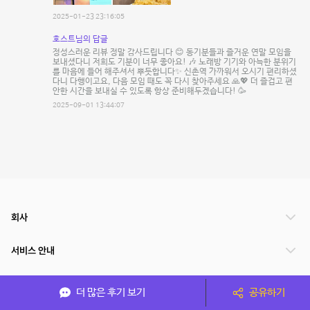
2025-01-23 23:16:05
호스트님의 답글
정성스러운 리뷰 정말 감사드립니다 😊 동기분들과 즐거운 연말 모임을
보내셨다니 저희도 기분이 너무 좋아요! 🎶 노래방 기기와 아늑한 분위기
를 마음에 들어 해주셔서 뿌듯합니다✨ 신촌역 가까워서 오시기 편리하셨
다니 다행이고요, 다음 모임 때도 꼭 다시 찾아주세요 🙏💖 더 즐겁고 편
안한 시간을 보내실 수 있도록 항상 준비해두겠습니다! 🥳
2025-09-01 13:44:07
회사
서비스 안내
관련 서비스
더 많은 후기 보기
공유하기