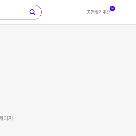
N
공간찾기
추천
 페이지