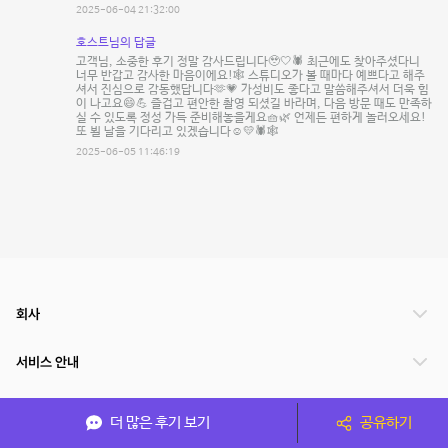
2025-06-04 21:32:00
호스트님의 답글
고객님, 소중한 후기 정말 감사드립니다🥹🤍🕷️ 최근에도 찾아주셨다니
너무 반갑고 감사한 마음이에요!🕸️ 스튜디오가 볼 때마다 예쁘다고 해주
셔서 진심으로 감동했답니다🫶💗 가성비도 좋다고 말씀해주셔서 더욱 힘
이 나고요😄💪 즐겁고 편안한 촬영 되셨길 바라며, 다음 방문 때도 만족하
실 수 있도록 정성 가득 준비해놓을게요🧺🌿 언제든 편하게 놀러오세요!
또 뵐 날을 기다리고 있겠습니다☺️💛🕷️🕸️
2025-06-05 11:46:19
회사
서비스 안내
관련 서비스
더 많은 후기 보기
공유하기