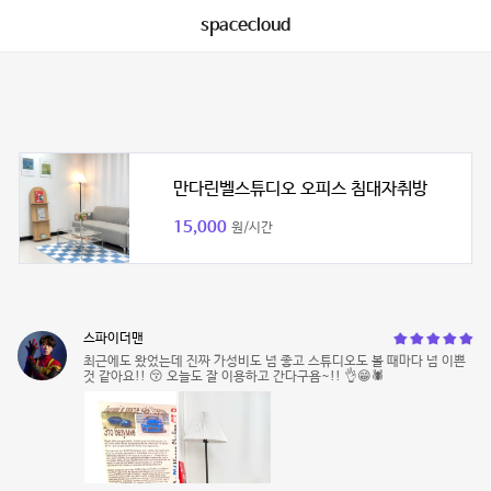
spacecloud
만다린벨스튜디오 오피스 침대자취방
15,000
원/시간
스파이더맨
최근에도 왔었는데 진짜 가성비도 넘 좋고 스튜디오도 볼 때마다 넘 이쁜
것 같아요!! 😚 오늘도 잘 이용하고 간다구욤~!! 👌😁🕷️