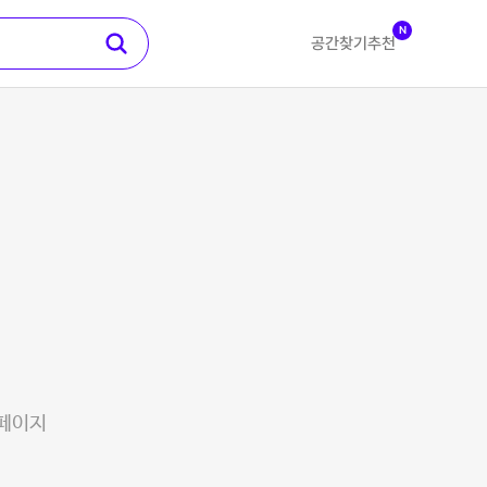
N
공간찾기
추천
 페이지