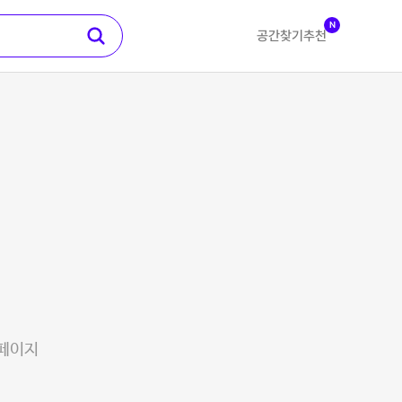
N
공간찾기
추천
 페이지