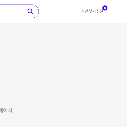
N
공간찾기
추천
 페이지