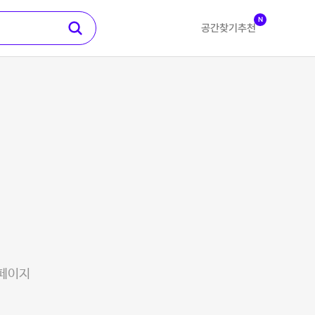
N
공간찾기
추천
 페이지