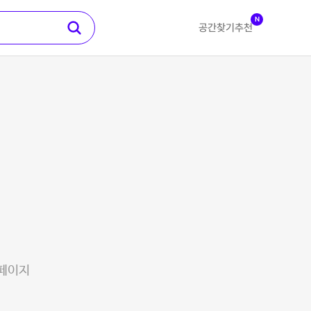
N
공간찾기
추천
 페이지