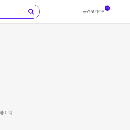
N
공간찾기
추천
 페이지