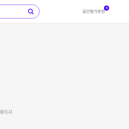
N
공간찾기
추천
 페이지