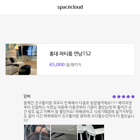
spacecloud
홍대 파티룸 연남152
65,000
원/패키지
단비
함께간 친구들이랑 모두다 만족해서 다음또 방문할꺼에요!!!! 예약과정
부터 친절하신 사장님 덕분에 이용전부터 기분이 좋았는데 딱 들어간 순
간 방도 넓고 이뻐서 참 좋았어요! 바베큐하고 식세기때문에 설거지부담
도 없이 시간 꽉꽉채워서 친구들이랑 편하게 수다떨수있어서 더 좋았습니
다!