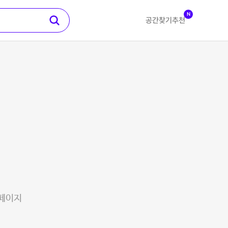
N
공간찾기
추천
 페이지