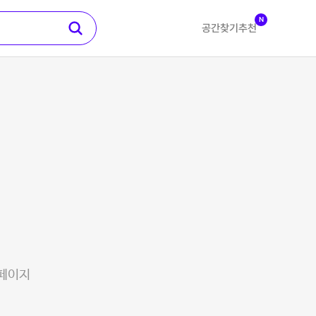
N
공간찾기
추천
 페이지