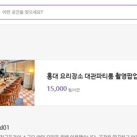
홍대 요리장소 대관파티룸 촬영팝
15,000
원/시간
hd01