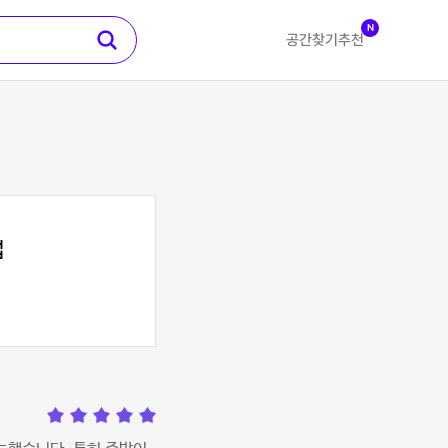
N
공간찾기
추천
업