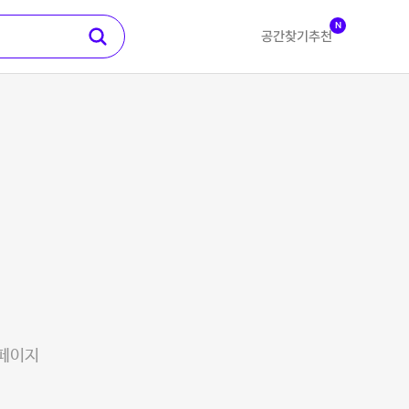
N
공간찾기
추천
 페이지