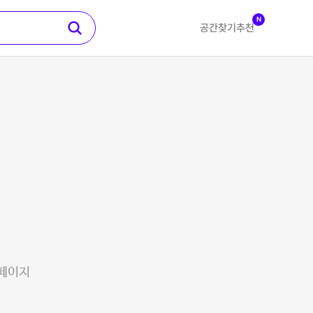
N
공간찾기
추천
 페이지